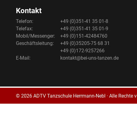
Kontakt
Telefon:
+49 (0)351-41 35 01-8
Telefax:
+49 (0)351-41 35 01-9
Mobil/Messenger:
+49 (0)151-42484760
Geschäftsleitung:
+49 (0)35205-75 68 31
+49 (0)172-9257266
E-Mail:
kontakt@bei-uns-tanzen.de
© 2026 ADTV Tanzschule Herrmann-Nebl · Alle Rechte v