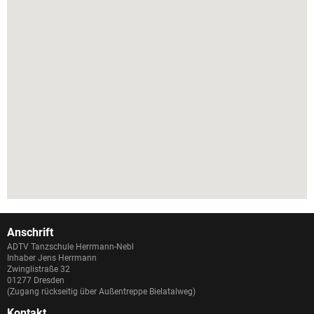
Anschrift
ADTV Tanzschule Herrmann-Nebl
Inhaber Jens Herrmann
Zwinglistraße 32
01277 Dresden
(Zugang rückseitig über Außentreppe Bielatalweg)
Kontakt